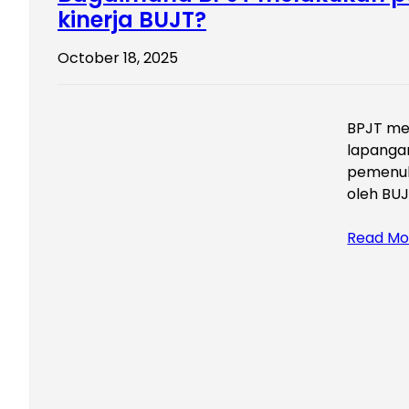
kinerja BUJT?
October 18, 2025
BPJT mel
lapangan
pemenuh
oleh BU
Read Mo