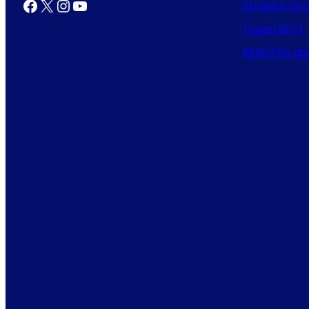
Facebook
X
Instagram
YouTube
Struktur Org
Tugas BPJT
RENSTRA da