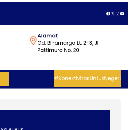
Facebook
X
Insta
You
Alamat
Gd. Binamarga Lt. 2-3, Jl.
Pattimura No. 20
#KonektivitasUntukNegeri
ASI PUBLIK