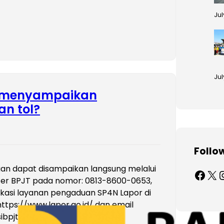
Jul
Jul
 menyampaikan
an tol?
Follo
an dapat disampaikan langsung melalui
Facebook
X
Inst
nter BPJT pada nomor: 0813-8600-0653,
ikasi layanan pengaduan SP4N Lapor di
ttps://www.lapor.go.id/ dan email
ibpjt@pu.go.id