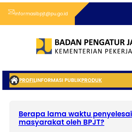
Skip
to
informasibpjt@pu.go.id
content
PROFIL
INFORMASI PUBLIK
PRODUK
Berapa lama waktu penyeles
masyarakat oleh BPJT?