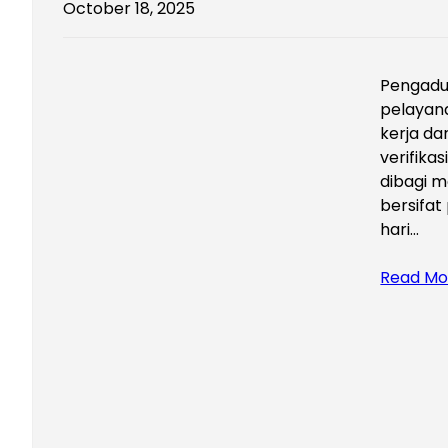
October 18, 2025
Pengadua
pelayan
kerja d
verifika
dibagi m
bersifat
hari…
Read Mo