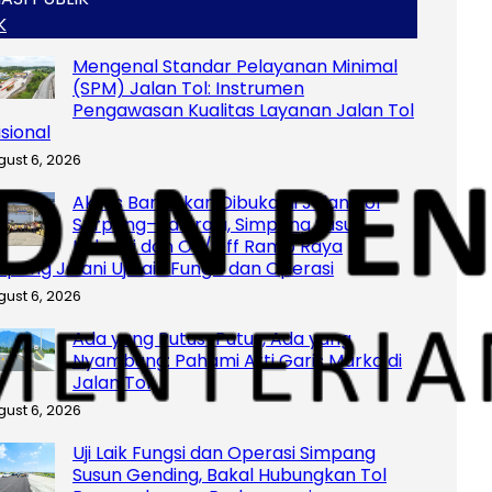
K
Mengenal Standar Pelayanan Minimal
(SPM) Jalan Tol: Instrumen
Pengawasan Kualitas Layanan Jalan Tol
sional
gust 6, 2026
Akses Baru Akan Dibuka di Jalan Tol
Serpong–Balaraja, Simpang Susun
Industri dan On/Off Ramp Raya
rpong Jalani Uji Laik Fungsi dan Operasi
gust 6, 2026
Ada yang Putus-Putus, Ada yang
Nyambung: Pahami Arti Garis Marka di
Jalan Tol
gust 6, 2026
Uji Laik Fungsi dan Operasi Simpang
Susun Gending, Bakal Hubungkan Tol