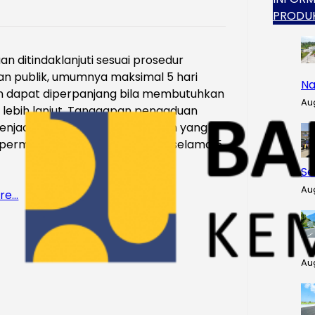
PRODU
n ditindaklanjuti sesuai prosedur
an publik, umumnya maksimal 5 hari
Na
an dapat diperpanjang bila membutuhkan
Au
si lebih lanjut. Tanggapan pengaduan
enjadi sebagai berikut 1. Laporan yang
 permintaan informasi diproses selama 5
Se
Au
re…
Au