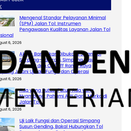
K
Mengenal Standar Pelayanan Minimal
(SPM) Jalan Tol: Instrumen
Pengawasan Kualitas Layanan Jalan Tol
sional
gust 6, 2026
Akses Baru Akan Dibuka di Jalan Tol
Serpong–Balaraja, Simpang Susun
Industri dan On/Off Ramp Raya
rpong Jalani Uji Laik Fungsi dan Operasi
gust 6, 2026
Ada yang Putus-Putus, Ada yang
Nyambung: Pahami Arti Garis Marka di
Jalan Tol
gust 6, 2026
Uji Laik Fungsi dan Operasi Simpang
Susun Gending, Bakal Hubungkan Tol