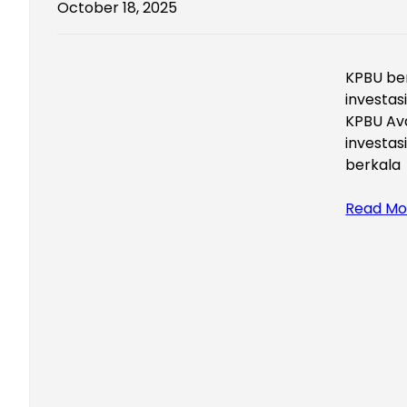
October 18, 2025
KPBU ber
investas
KPBU Ava
investas
berkala
Read Mo