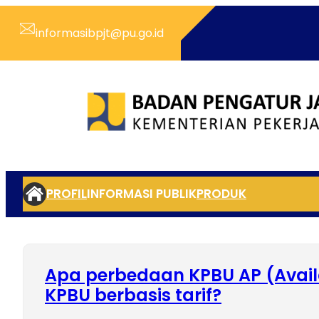
Skip
to
informasibpjt@pu.go.id
content
PROFIL
INFORMASI PUBLIK
PRODUK
Apa perbedaan KPBU AP (Avail
KPBU berbasis tarif?