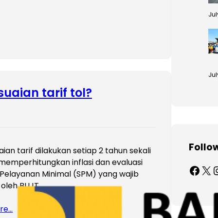
Jul
Jul
ian tarif tol?
Follo
ian tarif dilakukan setiap 2 tahun sekali
emperhitungkan inflasi dan evaluasi
Facebook
X
Inst
Pelayanan Minimal (SPM) yang wajib
 oleh BUJT
re…