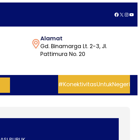
Facebook
X
Insta
You
Alamat
Gd. Binamarga Lt. 2-3, Jl.
Pattimura No. 20
#KonektivitasUntukNegeri
ASI PUBLIK