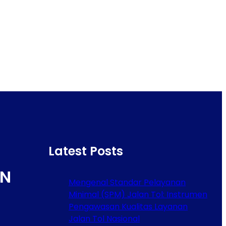
Latest Posts
N
Mengenal Standar Pelayanan
Minimal (SPM) Jalan Tol: Instrumen
Pengawasan Kualitas Layanan
Jalan Tol Nasional