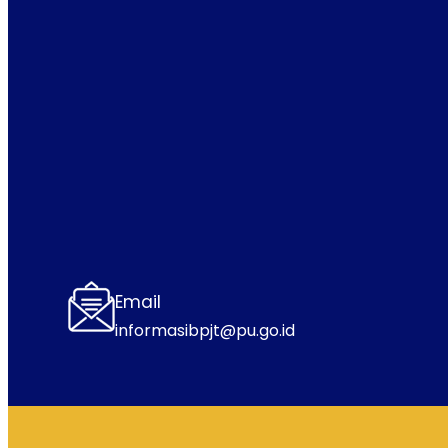
Email
informasibpjt@pu.go.id