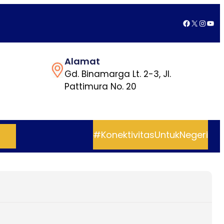
Facebook
X
Insta
You
Alamat
Gd. Binamarga Lt. 2-3, Jl.
Pattimura No. 20
#KonektivitasUntukNegeri