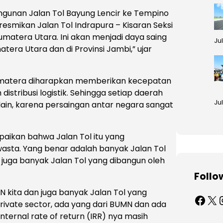
bangunan Jalan Tol Bayung Lencir ke Tempino
 resmikan Jalan Tol Indrapura – Kisaran Seksi
Sumatera Utara. Ini akan menjadi daya saing
Ju
era Utara dan di Provinsi Jambi,” ujar
Sumatera diharapkan memberikan kecepatan
istribusi logistik. Sehingga setiap daerah
Jul
ain, karena persaingan antar negara sangat
ikan bahwa Jalan Tol itu yang
asta. Yang benar adalah banyak Jalan Tol
 juga banyak Jalan Tol yang dibangun oleh
Follo
N kita dan juga banyak Jalan Tol yang
Facebook
X
Ins
rivate sector, ada yang dari BUMN dan ada
nternal rate of return (IRR) nya masih