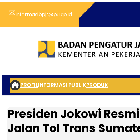
Skip
to
informasibpjt@pu.go.id
content
PROFIL
INFORMASI PUBLIK
PRODUK
Presiden Jokowi Resmi
Jalan Tol Trans Sumat