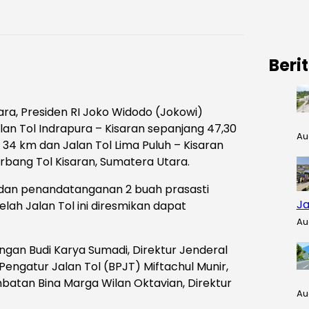
Beri
ra, Presiden RI Joko Widodo (Jokowi)
lan Tol Indrapura – Kisaran sepanjang 47,30
Au
34 km dan Jalan Tol Lima Puluh – Kisaran
rbang Tol Kisaran, Sumatera Utara.
 dan penandatanganan 2 buah prasasti
Ja
lah Jalan Tol ini diresmikan dapat
Au
gan Budi Karya Sumadi, Direktur Jenderal
engatur Jalan Tol (BPJT) Miftachul Munir,
mbatan Bina Marga Wilan Oktavian, Direktur
Au