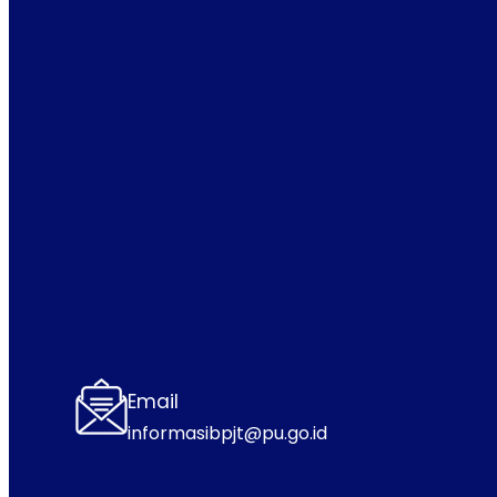
Email
informasibpjt@pu.go.id