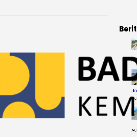
Beri
Au
Ja
Au
Au