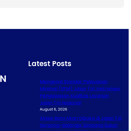
Latest Posts
N
Mengenal Standar Pelayanan
Minimal (SPM) Jalan Tol: Instrumen
Pengawasan Kualitas Layanan
Jalan Tol Nasional
August 6, 2026
Akses Baru Akan Dibuka di Jalan Tol
Serpong–Balaraja, Simpang Susun