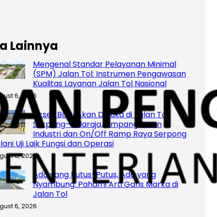
ta Lainnya
Mengenal Standar Pelayanan Minimal
(SPM) Jalan Tol: Instrumen Pengawasan
Kualitas Layanan Jalan Tol Nasional
gust 6, 2026
Akses Baru Akan Dibuka di Jalan Tol
Serpong–Balaraja, Simpang Susun
Industri dan On/Off Ramp Raya Serpong
lani Uji Laik Fungsi dan Operasi
gust 6, 2026
Ada yang Putus-Putus, Ada yang
Nyambung: Pahami Arti Garis Marka di
Jalan Tol
gust 6, 2026