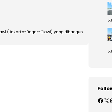
Ju
orawi (Jakarta-Bogor-Ciawi) yang dibangun
Jul
Follo
Facebook
X
Ins