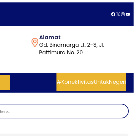
Facebook
X
Insta
You
Alamat
Gd. Binamarga Lt. 2-3, Jl.
Pattimura No. 20
#KonektivitasUntukNegeri