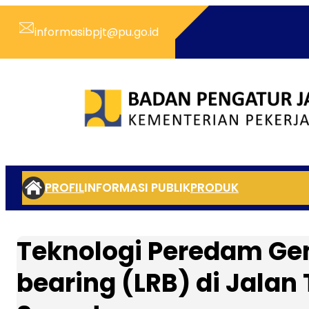
Skip
to
informasibpjt@pu.go.id
content
PROFIL
INFORMASI PUBLIK
PRODUK
Teknologi Peredam Ge
bearing (LRB) di Jalan 