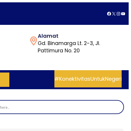
Facebook
X
Insta
You
Alamat
Gd. Binamarga Lt. 2-3, Jl.
Pattimura No. 20
#KonektivitasUntukNegeri