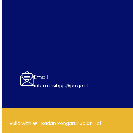
Email
informasibpjt@pu.go.id
Build with ❤️ | Badan Pengatur Jalan Tol