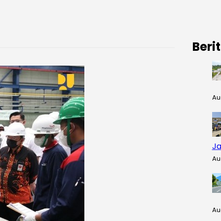
Beri
Au
Ja
Au
Au