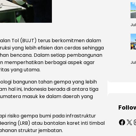
Ju
alan Tol (BUJT) terus berkomitmen dalam
uksi yang lebih efisien dan cerdas sehingga
 tahan bencana. Dalam setiap pembangunan
gan memperhatikan berbagai aspek agar
Jul
ritas yang utama.
ologi bangunan tahan gempa yang lebih
 hal ini, Indonesia berada di antara tiga
u Sumatera masuk ke dalam daerah yang
Follo
pi risiko gempa bumi pada infrastruktur
Facebook
X
Ins
aring (LRB) atau bantalan karet inti timbal
ahanan struktur jembatan.