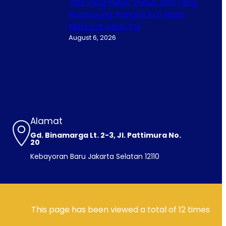
Ada yang Putus-Putus, Ada yang
Nyambung: Pahami Arti Garis
Marka di Jalan Tol
August 6, 2026
Alamat
Gd. Binamarga Lt. 2-3, Jl. Pattimura No.
20
Kebayoran Baru Jakarta Selatan 12110
This page has been viewed a total of
12
times