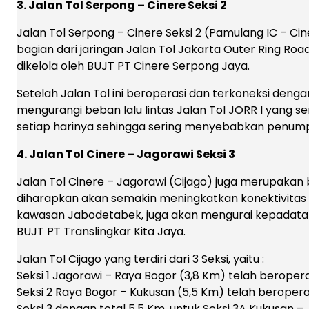
3. Jalan Tol Serpong – Cinere Seksi 2
Jalan Tol Serpong – Cinere Seksi 2 (Pamulang IC – C
bagian dari jaringan Jalan Tol Jakarta Outer Ring Roa
dikelola oleh BUJT PT Cinere Serpong Jaya.
Setelah Jalan Tol ini beroperasi dan terkoneksi denga
mengurangi beban lalu lintas Jalan Tol JORR I yang se
setiap harinya sehingga sering menyebabkan penum
4. Jalan Tol Cinere – Jagorawi Seksi 3
Jalan Tol Cinere – Jagorawi (Cijago) juga merupakan b
diharapkan akan semakin meningkatkan konektivita
kawasan Jabodetabek, juga akan mengurai kepadatan ar
BUJT PT Translingkar Kita Jaya.
Jalan Tol Cijago yang terdiri dari 3 Seksi, yaitu :
Seksi 1 Jagorawi – Raya Bogor (3,8 Km) telah beropera
Seksi 2 Raya Bogor – Kukusan (5,5 Km) telah beropera
Seksi 3 dengan total 5,5 Km, untuk Seksi 3A Kukusan – 