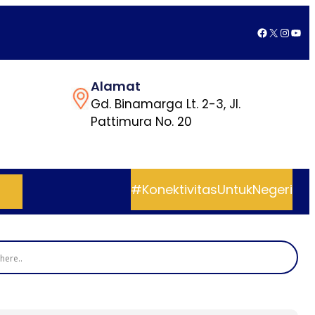
Facebook
X
Insta
You
Alamat
Gd. Binamarga Lt. 2-3, Jl.
Pattimura No. 20
#KonektivitasUntukNegeri