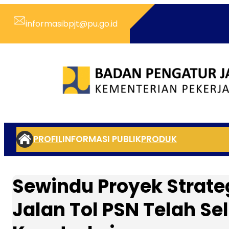
Skip
to
informasibpjt@pu.go.id
content
PROFIL
INFORMASI PUBLIK
PRODUK
Sewindu Proyek Strateg
Jalan Tol PSN Telah Se