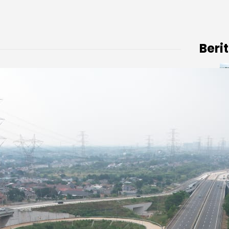
Beri
Au
Ja
Au
Au