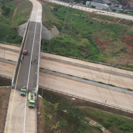
Uji Laik Fungsi dan Operasi Simpang
Susun Gending, Bakal Hubungkan Tol
Paspro dengan Probowangi
ly 30, 2026
DORONG PERCEPATAN PEMBANGUNAN
AKSES BOKOHARJO UNTUK DUKUNG
KELANCARAN ARUS LEBARAN 2027 DAN
LIBUR PANJANG
y 17, 2026
w Us
tagram
LinkedIn