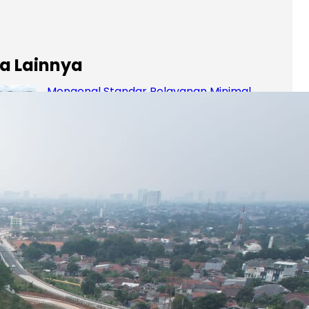
ta Lainnya
Mengenal Standar Pelayanan Minimal
(SPM) Jalan Tol: Instrumen Pengawasan
Kualitas Layanan Jalan Tol Nasional
gust 6, 2026
Akses Baru Akan Dibuka di Jalan Tol
Serpong–Balaraja, Simpang Susun
Industri dan On/Off Ramp Raya Serpong
lani Uji Laik Fungsi dan Operasi
gust 6, 2026
Ada yang Putus-Putus, Ada yang
Nyambung: Pahami Arti Garis Marka di
Jalan Tol
gust 6, 2026