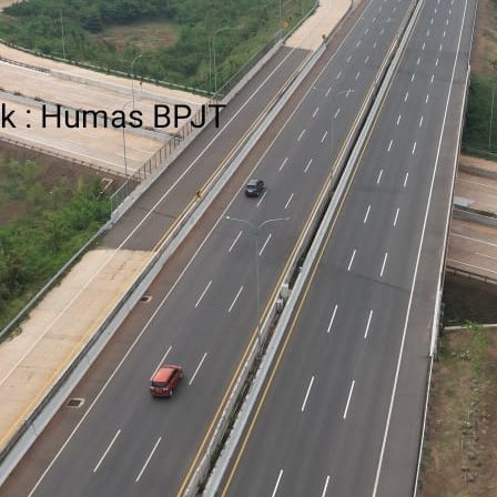
Ju
Jul
Follo
Facebook
X
Ins