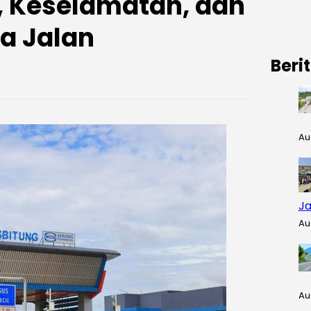
 Keselamatan, dan
a Jalan
Beri
Au
Ja
Au
Au