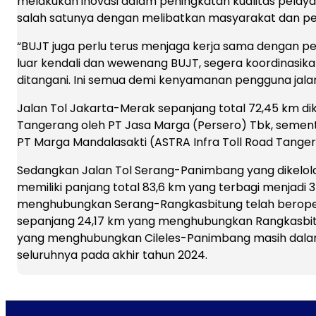
melakukan inovasi dalam peningkatan kualitas pelayana
salah satunya dengan melibatkan masyarakat dan p
“BUJT juga perlu terus menjaga kerja sama dengan pe
luar kendali dan wewenang BUJT, segera koordinasi
ditangani. Ini semua demi kenyamanan pengguna jalan 
Jalan Tol Jakarta-Merak sepanjang total 72,45 km dik
Tangerang oleh PT Jasa Marga (Persero) Tbk, sement
PT Marga Mandalasakti (ASTRA Infra Toll Road Tange
Sedangkan Jalan Tol Serang-Panimbang yang dikelol
memiliki panjang total 83,6 km yang terbagi menjadi 3 
menghubungkan Serang-Rangkasbitung telah beroperas
sepanjang 24,17 km yang menghubungkan Rangkasbitu
yang menghubungkan Cileles-Panimbang masih dalam 
seluruhnya pada akhir tahun 2024.