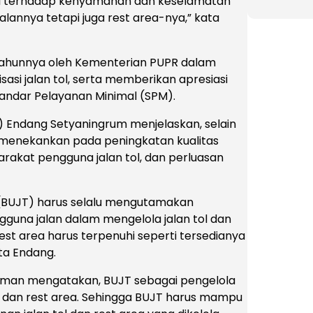
busi terhadap kenyamanan dan keselamatan
alannya tetapi juga rest area-nya,” kata
p tahunnya oleh Kementerian PUPR dalam
asi jalan tol, serta memberikan apresiasi
Standar Pelayanan Minimal (SPM).
TB) Endang Setyaningrum menjelaskan, selain
 menekankan pada peningkatan kualitas
arakat pengguna jalan tol, dan perluasan
l (BUJT) harus selalu mengutamakan
guna jalan dalam mengelola jalan tol dan
est area harus terpenuhi seperti tersedianya
ata Endang.
Akman mengatakan, BUJT sebagai pengelola
tol dan rest area. Sehingga BUJT harus mampu