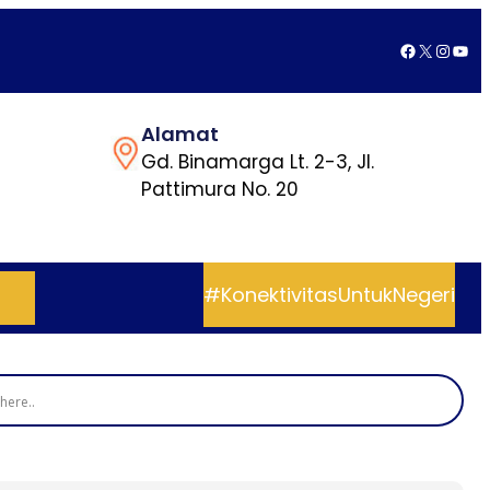
Facebook
X
Insta
You
Alamat
Gd. Binamarga Lt. 2-3, Jl.
Pattimura No. 20
#KonektivitasUntukNegeri