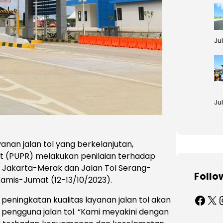
Ju
Jul
nan jalan tol yang berkelanjutan,
 (PUPR) melakukan penilaian terhadap
ol Jakarta-Merak dan Jalan Tol Serang-
Follo
amis-Jumat (12-13/10/2023).
Facebook
X
Ins
eningkatan kualitas layanan jalan tol akan
ngguna jalan tol. “Kami meyakini dengan