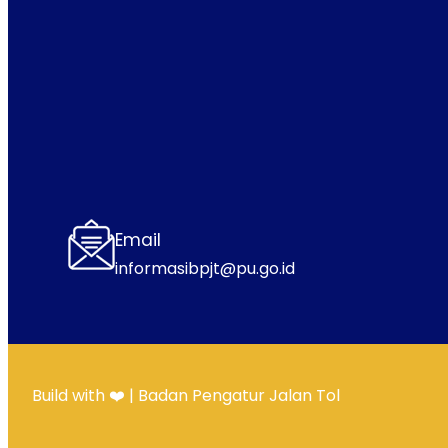
Email
informasibpjt@pu.go.id
Build with ❤️ | Badan Pengatur Jalan Tol