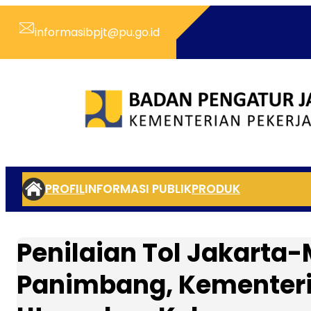
Skip
to
informasibpjt@pu.go.id
content
PROFIL
INFORMASI PUBLIK
PRODUK
Penilaian Tol Jakarta
Panimbang, Kementeri