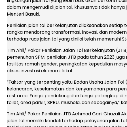
lingkungan jalan tol yang lebih baik akan berkontri
dalam mengemudi di jalan tol, khususnya tidak hanya j
Menteri Basuki.
Penilaian jalan tol berkelanjutan dilaksanakan setia
rangka mendorong transformasi, inovasi, dan modernis
terhadap ruas jalan tol yang dinilai telah memenuhi 
Tim Ahli/ Pakar Penilaian Jalan Tol Berkelanjutan (J
pemenuhan SPM, penilaian JTB pada tahun 2023 juga
fasilitas ramah gender, peningkatan kepedulian masy
akses investasi ekonomi lokal.
“Faktor yang terpenting yaitu Badan Usaha Jalan To
kelancaran, keselamatan, dan kenyamanan para peng
rest area. Fungsi pendukung dan fungsi pelengkap di r
toilet, area parkir, SPBU, mushola, dan sebagainya,” k
Tim Ahli/ Pakar Penilaian JTB Achmad Gani Ghazali 
jalan tol memiliki kendali terhadap pelayanan jalan 