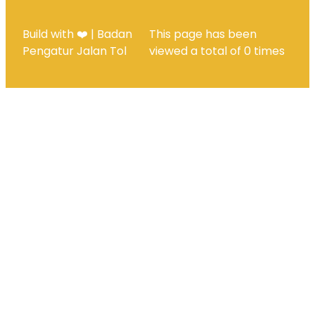
Build with ❤️ | Badan
This page has been
Pengatur Jalan Tol
viewed a total of
0
times