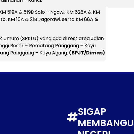
alimanan – Kanci.
M 519A & 519B Solo – Ngawi, KM 626A & KM
o, KM 10A & 21B Jagorawi, serta KM 88A &
trik Umum (SPKLU) yang ada di rest area Jalan
banggi Besar – Pematang Panggang – Kayu
tang Panggang – Kayu Agung.
(BPJT/Dimas)
SIGAP
#
MEMBANGU