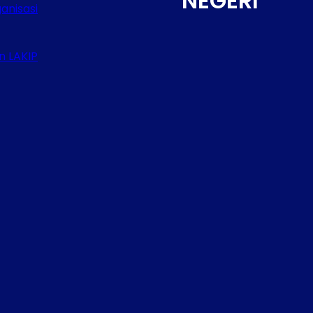
NEGERI
anisasi
n LAKIP