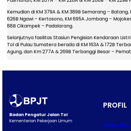
Palimanan, KM 207A – KM 228A & KM 208B – KM 229B P
Kemudian di KM 379A & KM 389B Semarang – Batang, K
626B Ngawi – Kertosono, KM 695A Jombang – Mojokert
88B Cikampek – Padalarang.
Selanjutnya fasilitas Stasiun Pengisian Kendaraan Lis
Tol di Pulau Sumatera berada di KM 163A & 172B Ter
Agung, dan Km 277A & 269B Terbanggi Besar – Pema
PROFIL
Badan Pengatur Jalan Tol
Kementerian Pekerjaan Umum
Sekilas BPJT