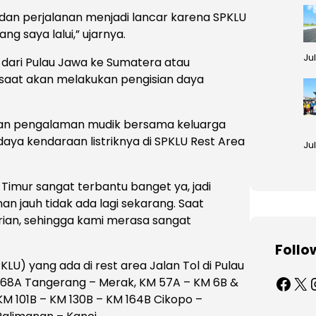
 dan perjalanan menjadi lancar karena SPKLU
ng saya lalui,” ujarnya.
Ju
l dari Pulau Jawa ke Sumatera atau
gi saat akan melakukan pengisian daya
kan pengalaman mudik bersama keluarga
daya kendaraan listriknya di SPKLU Rest Area
Jul
Timur sangat terbantu banget ya, jadi
an jauh tidak ada lagi sekarang. Saat
rian, sehingga kami merasa sangat
Follo
KLU) yang ada di rest area Jalan Tol di Pulau
Facebook
X
Ins
 68A Tangerang – Merak, KM 57A – KM 6B &
KM 101B – KM 130B – KM 164B Cikopo –