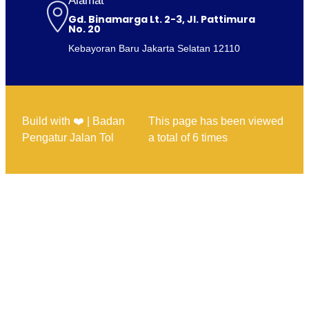
Alamat
Gd. Binamarga Lt. 2-3, Jl. Pattimura
No. 20
Kebayoran Baru Jakarta Selatan 12110
Build with ❤️ | Badan
This page has been viewed
Pengatur Jalan Tol
a total of
6
times