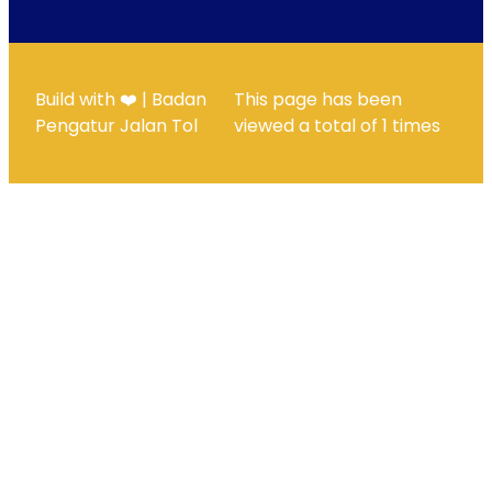
Build with ❤️ | Badan
This page has been
Pengatur Jalan Tol
viewed a total of
1
times