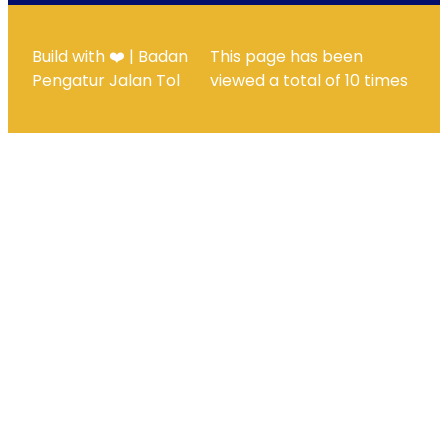
Build with ❤️ | Badan
This page has been
Pengatur Jalan Tol
viewed a total of
10
times