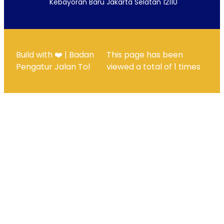
Kebayoran Baru Jakarta Selatan 12110
Build with ❤️ | Badan
This page has been
Pengatur Jalan Tol
viewed a total of
1
times