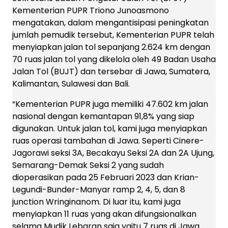
Kementerian PUPR Triono Junoasmono
mengatakan, dalam mengantisipasi peningkatan
jumlah pemudik tersebut, Kementerian PUPR telah
menyiapkan jalan tol sepanjang 2.624 km dengan
70 ruas jalan tol yang dikelola oleh 49 Badan Usaha
Jalan Tol (BUJT) dan tersebar di Jawa, Sumatera,
Kalimantan, Sulawesi dan Bali.
“Kementerian PUPR juga memiliki 47.602 km jalan
nasional dengan kemantapan 91,8% yang siap
digunakan. Untuk jalan tol, kami juga menyiapkan
ruas operasi tambahan di Jawa. Seperti Cinere-
Jagorawi seksi 3A, Becakayu Seksi 2A dan 2A Ujung,
Semarang-Demak Seksi 2 yang sudah
dioperasikan pada 25 Februari 2023 dan Krian-
Legundi-Bunder-Manyar ramp 2, 4, 5, dan 8
junction Wringinanom. Di luar itu, kami juga
menyiapkan 11 ruas yang akan difungsionalkan
selama Mudik Lebaran saja yaitu 7 ruas di Jawa