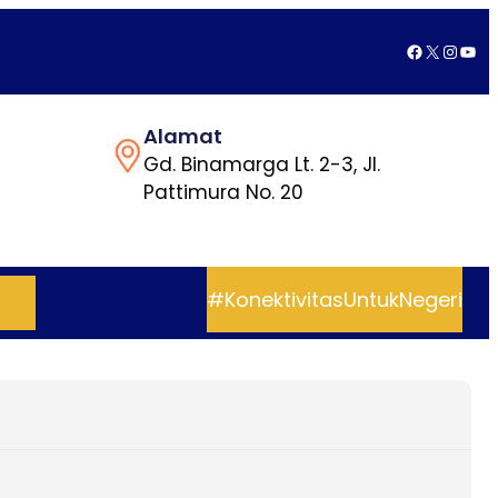
Facebook
X
Insta
You
Alamat
Gd. Binamarga Lt. 2-3, Jl.
Pattimura No. 20
#KonektivitasUntukNegeri