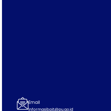
Email
informasibpjt@pu.go.id